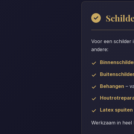
Schild
Voor een schilder 
andere:
Binnenschild
Buitenschilde
Behangen
– va
Houtrotrepara
Latex spuiten
Werkzaam in heel 