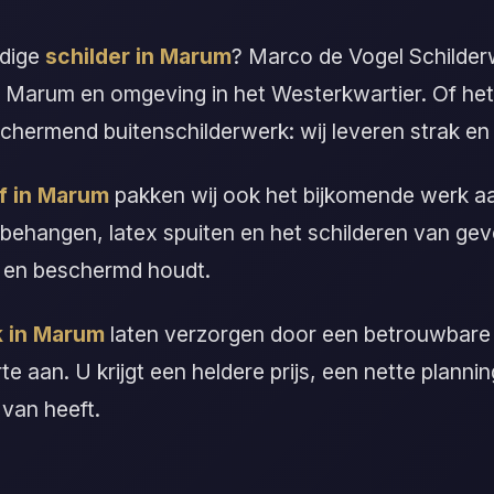
ndige
schilder in Marum
? Marco de Vogel Schilder
 Marum en omgeving in het Westerkwartier. Of het
chermend buitenschilderwerk: wij leveren strak e
jf in Marum
pakken wij ook het bijkomende werk aa
 behangen, latex spuiten en het schilderen van ge
 en beschermd houdt.
k in Marum
laten verzorgen door een betrouwbar
erte aan. U krijgt een heldere prijs, een nette planni
 van heeft.