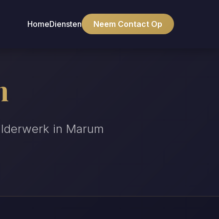
Home
Diensten
Neem Contact Op
m
hilderwerk in Marum