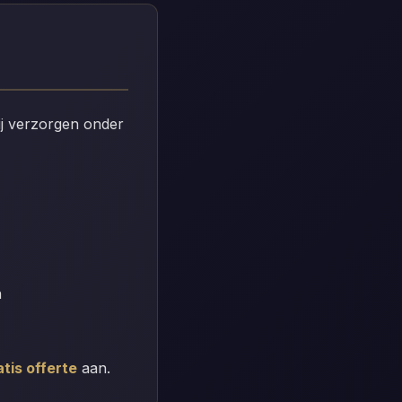
ij verzorgen onder
n
atis offerte
aan.