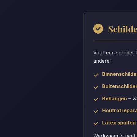
Schild
Voor een schilder 
andere:
Binnenschild
Buitenschilde
Behangen
– va
Houtrotrepara
Latex spuiten
Werkzaam in heel 