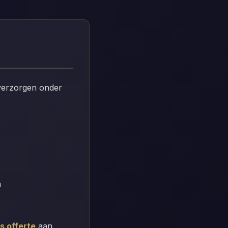
 verzorgen onder
n
is offerte
aan.