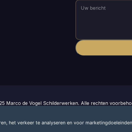
25 Marco de Vogel Schilderwerken. Alle rechten voorbeho
ok zo'n website?
Website laten maken vanaf €125
- SBuild
en, het verkeer te analyseren en voor marketingdoeleinden
Privacybeleid
|
Algemene Voorwaarden
|
Cookiebeleid
|
Admin