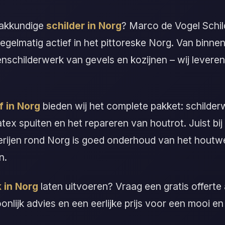
vakkundige
schilder in Norg
? Marco de Vogel Schi
regelmatig actief in het pittoreske Norg. Van binne
enschilderwerk van gevels en kozijnen – wij levere
f in Norg
bieden wij het complete pakket: schilder
atex spuiten en het repareren van houtrot. Juist bi
rijen rond Norg is goed onderhoud van het houtwe
n.
 in Norg
laten uitvoeren? Vraag een gratis offerte
oonlijk advies en een eerlijke prijs voor een mooi en 