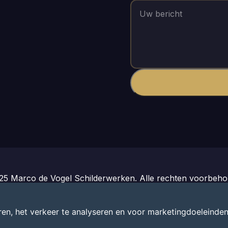
25 Marco de Vogel Schilderwerken. Alle rechten voorbeho
ok zo'n website?
Website laten maken vanaf €125
- SBuild
en, het verkeer te analyseren en voor marketingdoeleinden
Privacybeleid
|
Algemene Voorwaarden
|
Cookiebeleid
|
Admin