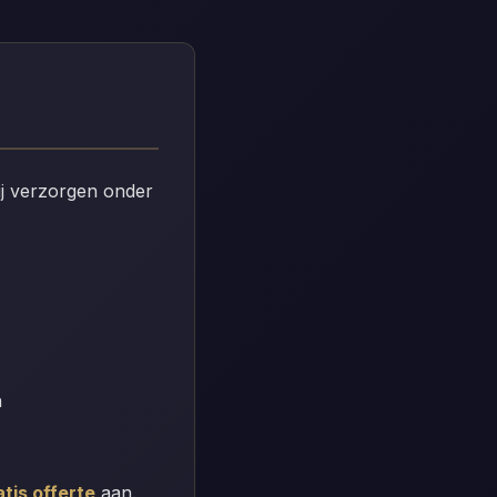
Wij verzorgen onder
n
atis offerte
aan.