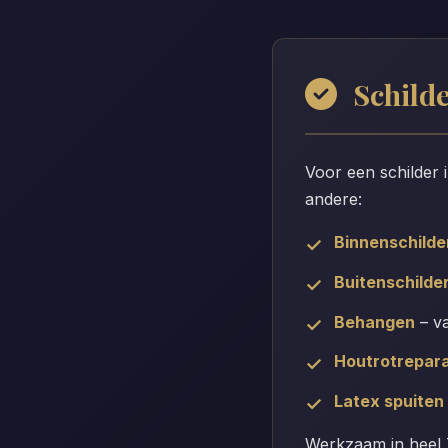
Schild
Voor een schilder 
andere:
Binnenschild
Buitenschilde
Behangen
– va
Houtrotrepara
Latex spuiten
Werkzaam in heel T